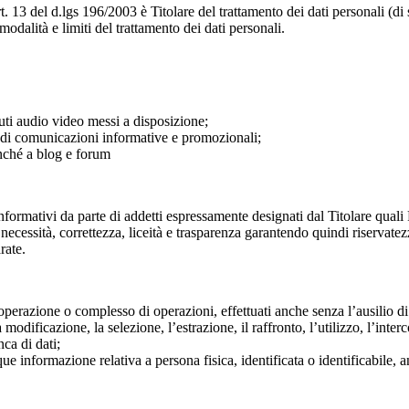
t. 13 del d.lgs 196/2003 è Titolare del trattamento dei dati personali (
modalità e limiti del trattamento dei dati personali.
nuti audio video messi a disposizione;
e di comunicazioni informative e promozionali;
onché a blog e forum
nformativi da parte di addetti espressamente designati dal Titolare quali R
di necessità, correttezza, liceità e trasparenza garantendo quindi riservat
rate.
perazione o complesso di operazioni, effettuati anche senza l’ausilio di s
modificazione, la selezione, l’estrazione, il raffronto, l’utilizzo, l’inte
nca di dati;
ue informazione relativa a persona fisica, identificata o identificabile, 