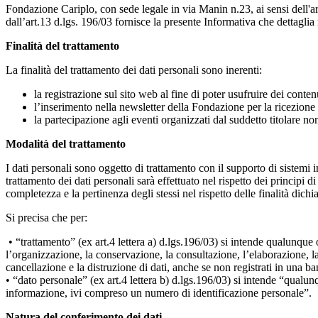
Fondazione Cariplo, con sede legale in via Manin n.23, ai sensi dell'ar
dall’art.13 d.lgs. 196/03 fornisce la presente Informativa che dettaglia 
Finalità del trattamento
La finalità del trattamento dei dati personali sono inerenti:
la registrazione sul sito web al fine di poter usufruire dei conte
l’inserimento nella newsletter della Fondazione per la ricezion
la partecipazione agli eventi organizzati dal suddetto titolare n
Modalità del trattamento
I dati personali sono oggetto di trattamento con il supporto di sistemi i
trattamento dei dati personali sarà effettuato nel rispetto dei principi 
completezza e la pertinenza degli stessi nel rispetto delle finalità dichia
Si precisa che per:
• “trattamento” (ex art.4 lettera a) d.lgs.196/03) si intende qualunque o
l’organizzazione, la conservazione, la consultazione, l’elaborazione, la 
cancellazione e la distruzione di dati, anche se non registrati in una ba
• “dato personale” (ex art.4 lettera b) d.lgs.196/03) si intende “qualunq
informazione, ivi compreso un numero di identificazione personale”.
Natura del conferimento dei dati