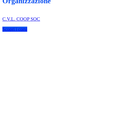
Organizzazione
C.V.L. COOP SOC
Scopri i corsi