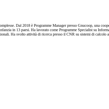
i complesse. Dal 2018 è Programme Manager presso Gnucoop, una cooperat
ll’infanzia in 13 paesi. Ha lavorato come Programme Specialist su Info
nali. Ha svolto attività di ricerca presso il CNR su sistemi di calcolo a