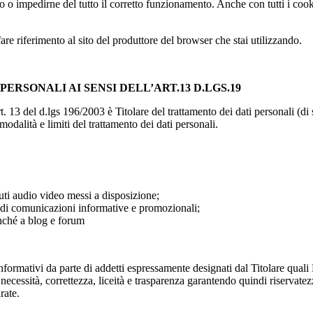
to o impedirne del tutto il corretto funzionamento. Anche con tutti i coo
e riferimento al sito del produttore del browser che stai utilizzando.
ERSONALI AI SENSI DELL’ART.13 D.LGS.19
t. 13 del d.lgs 196/2003 è Titolare del trattamento dei dati personali (
modalità e limiti del trattamento dei dati personali.
nuti audio video messi a disposizione;
e di comunicazioni informative e promozionali;
onché a blog e forum
nformativi da parte di addetti espressamente designati dal Titolare quali R
di necessità, correttezza, liceità e trasparenza garantendo quindi riservat
rate.