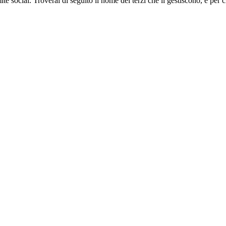
ite social. Troverai di seguito il nome dei terzi che li gestiscono, e per c