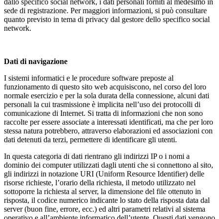
dallo specifico social network, i dati personali forniti al medesimo in
sede di registrazione. Per maggiori informazioni, si può consultare
quanto previsto in tema di privacy dal gestore dello specifico social
network.
Dati di navigazione
I sistemi informatici e le procedure software preposte al
funzionamento di questo sito web acquisiscono, nel corso del loro
normale esercizio e per la sola durata della connessione, alcuni dati
personali la cui trasmissione è implicita nell’uso dei protocolli di
comunicazione di Internet. Si tratta di informazioni che non sono
raccolte per essere associate a interessati identificati, ma che per loro
stessa natura potrebbero, attraverso elaborazioni ed associazioni con
dati detenuti da terzi, permettere di identificare gli utenti.
In questa categoria di dati rientrano gli indirizzi IP o i nomi a
dominio dei computer utilizzati dagli utenti che si connettono al sito,
gli indirizzi in notazione URI (Uniform Resource Identifier) delle
risorse richieste, l’orario della richiesta, il metodo utilizzato nel
sottoporre la richiesta al server, la dimensione del file ottenuto in
risposta, il codice numerico indicante lo stato della risposta data dal
server (buon fine, errore, ecc.) ed altri parametri relativi al sistema
operativo e all’ambiente informatico dell’utente. Questi dati vengono