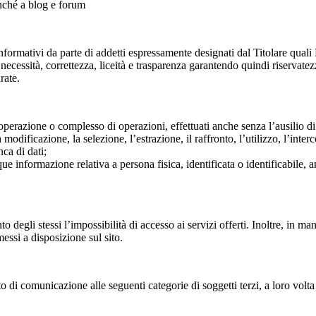
onché a blog e forum
nformativi da parte di addetti espressamente designati dal Titolare quali R
di necessità, correttezza, liceità e trasparenza garantendo quindi riservat
rate.
perazione o complesso di operazioni, effettuati anche senza l’ausilio di s
modificazione, la selezione, l’estrazione, il raffronto, l’utilizzo, l’inte
nca di dati;
ue informazione relativa a persona fisica, identificata o identificabile, 
degli stessi l’impossibilità di accesso ai servizi offerti. Inoltre, in ma
essi a disposizione sul sito.
to di comunicazione alle seguenti categorie di soggetti terzi, a loro volta